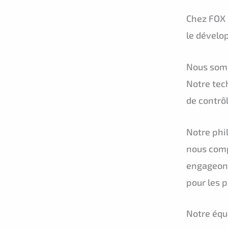
Chez FOX 
le dévelo
Nous somm
Notre tec
de contrôl
Notre phi
nous comp
engageons
pour les 
Notre équ