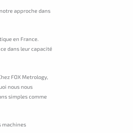
e notre approche dans
ique en France.
nce dans leur capacité
 Chez FOX Metrology,
uoi nous nous
tions simples comme
os machines