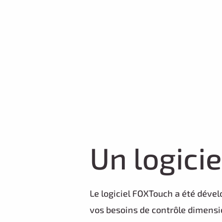
Un logicie
u
techniq