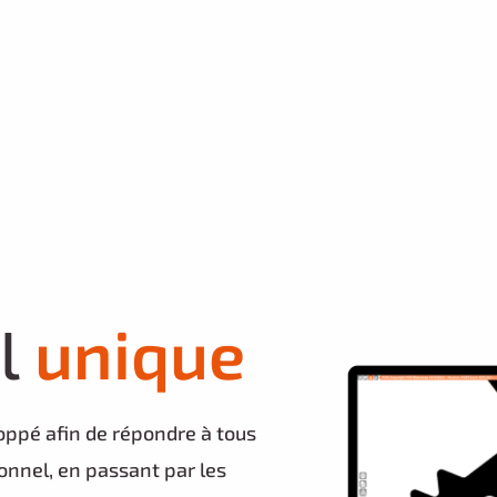
l
nique
ue