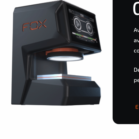
A
av
co
De
pe